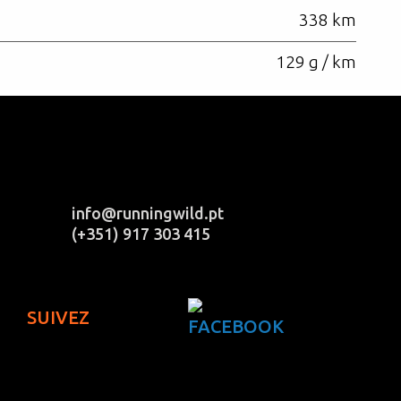
338 km
129 g / km
info@runningwild.pt
(+351) 917 303 415
SUIVEZ