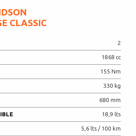
IDSON
GE CLASSIC
2
1868 cc
155 Nm
330 kg
680 mm
IBLE
18,9 lts
5,6 lts / 100 km