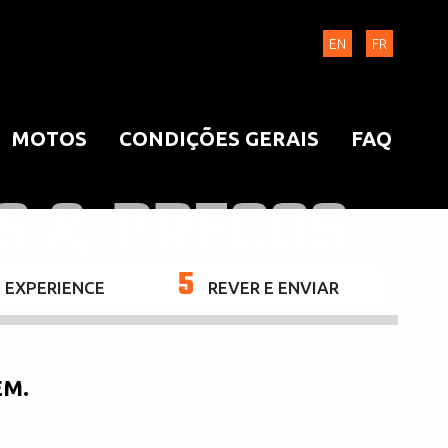
EN
FR
MOTOS
CONDIÇÕES GERAIS
FAQ
S & PREÇOS
5
G EXPERIENCE
REVER E ENVIAR
EM.