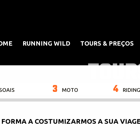
OME
RUNNING WILD
TOURS & PREÇOS
TOUR
3
4
SOAIS
MOTO
RIDIN
E FORMA A COSTUMIZARMOS A SUA VIAG