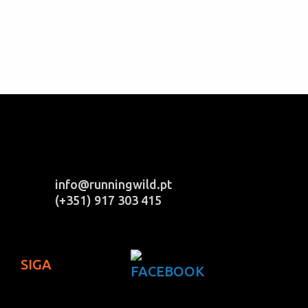
info@runningwild.pt
(+351) 917 303 415
SIGA